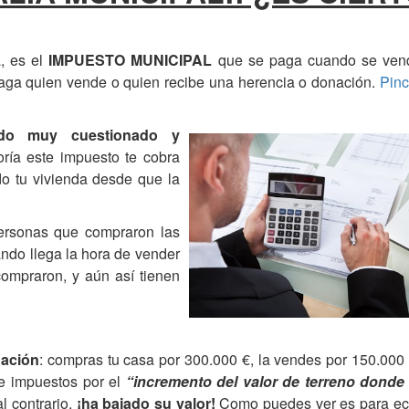
a, es el
IMPUESTO MUNICIPAL
que se paga cuando se ven
 paga quien vende o quien recibe una herencia o donación.
Pinc
ndo muy cuestionado y
ría este impuesto te cobra
tu vivienda desde que la
ersonas que compraron las
ando llega la hora de vender
ompraron, y aún así tienen
uación
: compras tu casa por 300.000 €, la vendes por 150.000
de impuestos por el
“incremento del valor de terreno donde 
l contrario,
¡ha bajado su valor!
Como puedes ver es para ec