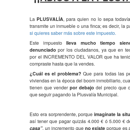
La
PLUSVALÍA
, para quien no lo sepa todaví
transmite un inmueble o una finca; es decir, la
si quieres saber más sobre este impuesto.
Este impuesto
lleva mucho tiempo sie
denunciado
por los ciudadanos, ya que en teo
por el INCREMENTO DEL VALOR que ha tenido 
compraste hasta que la vendes.
¿Cuál es el problema?
Que para todas las p
viviendas en la época del boom inmobiliario, cu
tienen que vender
por debajo
del precio que c
que seguir pagando la Plusvalía Municipal.
Esto era sorprendente, porque
imagínate la sit
así tener que pagar quizás 4.000 € ó 5.000 € 
casa”
, un incremento que
no existe
porque es a