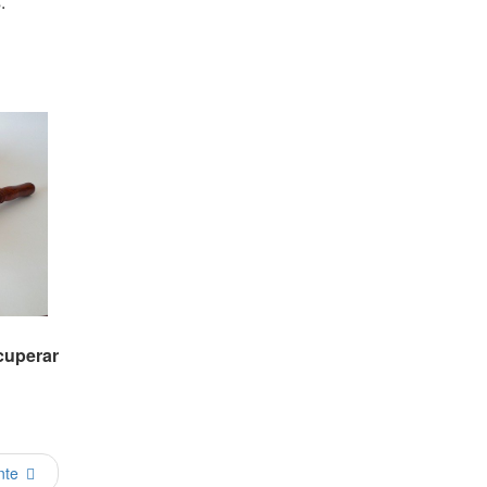
.
cuperar
nte